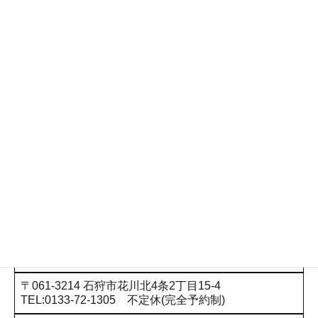
ワミレスサロンクレッシェンド 新道東
〒065-0033 札幌市東区北33条東15丁目4-28 TK名取
33 101号室
TEL:0133-72-1305(本店) 不定休(完全予約制)
ワミレスフェイスエステサロン トウィンクル
〒062-0901 札幌市豊平区豊平1条8丁目1-19
Kanaloa 202号
不定休(完全予約制)
ワミレス平和通サロン ブリランテ
〒003-0029 札幌市白石区平和通9丁目北17-24
TEL:011-861-0607 不定休(完全予約制)
ワミレスサロンクレッシェンド
〒061-3214 石狩市花川北4条2丁目15-4
TEL:0133-72-1305 不定休(完全予約制)